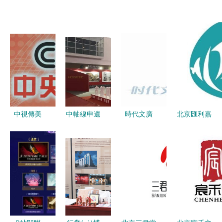
中視傳美
中軸線申遺
時代文廣
北京匯利嘉
北京國際文
展區(qū)亮
立足首都，
弘文化傳媒
化傳媒的探
相北京國際
打造文化傳
首都文化傳
索與展望
圖書節
媒新標桿
播領域的創
(jié)，文化
(chuàng)新
傳媒助力古
力量
都文脈傳承