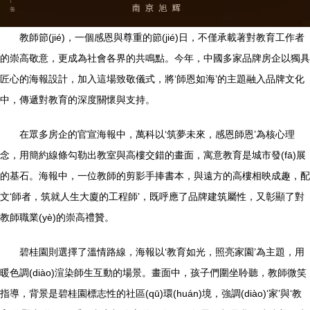
教師節(jié)，一個感恩與尊重的節(jié)日，不僅承載著對教育工作者
的崇高敬意，更成為社會各界的共鳴點。今年，中國多家品牌房企以獨具
匠心的海報設計，加入這場致敬儀式，將‘師恩如海’的主題融入品牌文化
中，傳遞對教育的深度關懷與支持。
在眾多房企的官宣海報中，萬科以‘筑夢未來，感恩師恩’為核心理
念，用簡約線條勾勒出教室與高樓交錯的畫面，寓意教育是城市發(fā)展
的基石。海報中，一位教師的剪影手捧書本，與遠方的高樓相映成趣，配
文‘師者，筑就人生大廈的工程師’，既呼應了品牌建筑屬性，又彰顯了對
教師職業(yè)的崇高禮贊。
碧桂園則選擇了溫情路線，海報以‘教育如光，照亮家園’為主題，用
暖色調(diào)渲染師生互動的場景。畫面中，孩子們圍坐聆聽，教師微笑
指導，背景是碧桂園標志性的社區(qū)環(huán)境，強調(diào)‘家’與‘教