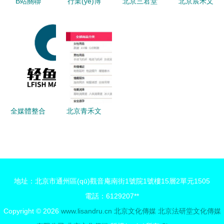
B站關聯
行業(yè)博
北京三君堂
北京宸禾文
(lián)公司
物館共聚中
文化傳媒
化傳媒 京
入股瞳浦文
國園林博物
京城文傳行
城文化傳媒
化，北京文
館，共繪文
業(yè)的一
版圖上的新
化傳媒再獲
化傳承新藍
顆新星
興力量
資本青睞，
圖
國創
(chuàng)動
全媒體整合
北京青禾文
畫賽道持續
營銷 北京
化傳媒 塑
(xù)升溫
文化傳媒公
造京城文化
司的戰
傳媒新風尚
(zhàn)略升
地址：北京市通州區(qū)觀音庵南街1號院1號樓15層2單元1505
級與價值重
電話：6129207**
塑
Copyright © 2026
www.lisandru.cn
北京文化傳媒
北京法研堂文化傳媒