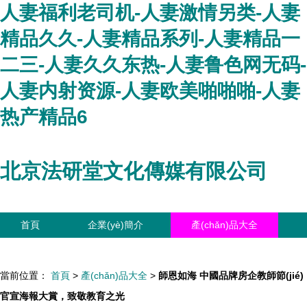
人妻福利老司机-人妻激情另类-人妻
精品久久-人妻精品系列-人妻精品一
二三-人妻久久东热-人妻鲁色网无码-
人妻内射资源-人妻欧美啪啪啪-人妻
热产精品6
北京法研堂文化傳媒有限公司
首頁
企業(yè)簡介
產(chǎn)品大全
聯(lián)系我們
企業(yè)信息
訪客留言
當前位置：
首頁
>
產(chǎn)品大全
>
師恩如海 中國品牌房企教師節(jié)
官宣海報大賞，致敬教育之光