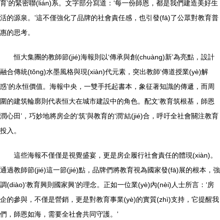
育’的緊密聯(lián)系。文字部分寫道：‘每一份師恩，都是我們建造美好生
活的源泉。’這不僅強化了品牌的社會責任感，也引發(fā)了公眾對教育普
惠的思考。
恒大集團的教師節(jié)海報則以‘傳承與創(chuàng)新’為亮點，設計
融合傳統(tǒng)水墨風格與現(xiàn)代元素，突出教師‘傳道授業(yè)解
惑’的永恒價值。海報中央，一雙手托起書本，象征著知識的傳遞，而周
圍的建筑輪廓則代表恒大在城市建設中的角色。配文‘教育筑根基，師恩
潤心田’，巧妙地將房企的‘筑’與教育的‘潤’結(jié)合，呼吁全社會關注教育
投入。
這些海報不僅僅是視覺盛宴，更是房企履行社會責任的體現(xiàn)。
通過教師節(jié)這一節(jié)點，品牌們將教育視為國家發(fā)展的根本，強
調(diào)‘教育興則國家興’的理念。正如一位業(yè)內(nèi)人士所言：‘房
企的參與，不僅是營銷，更是對教育事業(yè)的實質(zhì)支持，它提醒我
們，師恩如海，需要全社會共同守護。’