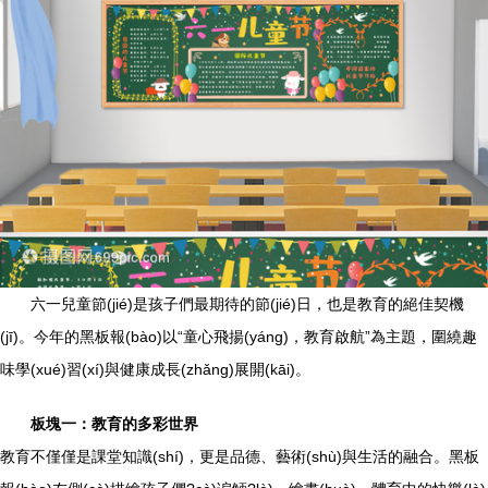
六一兒童節(jié)是孩子們最期待的節(jié)日，也是教育的絕佳契機
(jī)。今年的黑板報(bào)以“童心飛揚(yáng)，教育啟航”為主題，圍繞趣
味學(xué)習(xí)與健康成長(zhǎng)展開(kāi)。
板塊一：教育的多彩世界
教育不僅僅是課堂知識(shí)，更是品德、藝術(shù)與生活的融合。黑板